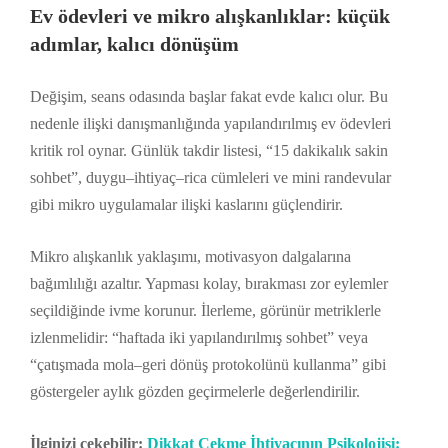
Ev ödevleri ve mikro alışkanlıklar: küçük
adımlar, kalıcı dönüşüm
Değişim, seans odasında başlar fakat evde kalıcı olur. Bu
nedenle ilişki danışmanlığında yapılandırılmış ev ödevleri
kritik rol oynar. Günlük takdir listesi, “15 dakikalık sakin
sohbet”, duygu–ihtiyaç–rica cümleleri ve mini randevular
gibi mikro uygulamalar ilişki kaslarını güçlendirir.
Mikro alışkanlık yaklaşımı, motivasyon dalgalarına
bağımlılığı azaltır. Yapması kolay, bırakması zor eylemler
seçildiğinde ivme korunur. İlerleme, görünür metriklerle
izlenmelidir: “haftada iki yapılandırılmış sohbet” veya
“çatışmada mola–geri dönüş protokolünü kullanma” gibi
göstergeler aylık gözden geçirmelerle değerlendirilir.
İlginizi çekebilir:
Dikkat Çekme İhtiyacının Psikolojisi: