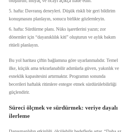
oluşturun; ihtiyaç ve ricayı açıkça ifade edin.
hafta: Davranış deneyleri. Düşük riskli bir geri bildirim
konuşmasını planlayın, sonucu birlikte gözlemleyin.
hafta: Sürdürme planı. Nüks işaretlerini yazın; zor
dönemler için “dayanıklılık kiti” oluşturun ve aylık bakım
ritüeli planlayın.
Bu yol haritası çiftin bağlamına göre uyarlanmalıdır. Temel
ilke, küçük ama tekrarlanabilir adımlarla güven, yakınlık ve
esneklik kapasitesini artırmaktır. Programın sonunda
becerileri haftalık ritimlere entegre etmek sürdürülebilirliği
güçlendirir.
Süreci ölçmek ve sürdürmek: veriye dayalı
ilerleme
Danışmanlığın etkinliği, ölçülebilir hedeflerle artar. “Daha az