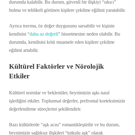
durumda kalabilir. Bu durum, güvenli bir ilişkiyi “sıkıcı”
bulma ve tehlikeli görünen kişilere çekilme eğilimi yaratabilir.
Ayrıca travma, öz değer duygusunu sarsabilir ve kişinin
kendisini “
daha az değerli
” hissetmesine neden olabilir. Bu
durumda, kendisini kötü muamele eden kişilere çekilme
eğilimi artabilir.
Kültürel Faktörler ve Nörolojik
Etkiler
Kültürel normlar ve beklentiler, beynimizin aşkı nasıl
işlediğini etkiler. Toplumsal değerler, prefrontal korteksimizin
değerlendirme süreçlerini şekillendirir.
Bazı kültürlerde “aşk acısı” romantikleştirilir ve bu durum,
beynimizin sağlıksız ilişkileri “tutkulu aşk” olarak