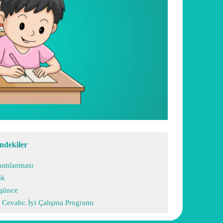
indekiler
anımlanması
ık
üşünce
k Cevabı: İyi Çalışma Programı
i