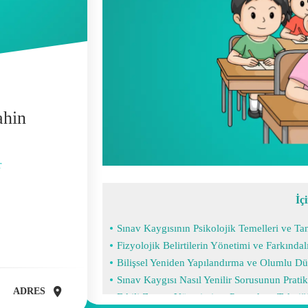
ahin
r
İç
Sınav Kaygısının Psikolojik Temelleri ve T
Fizyolojik Belirtilerin Yönetimi ve Farkındal
Bilişsel Yeniden Yapılandırma ve Olumlu D
Sınav Kaygısı Nasıl Yenilir Sorusunun Prati
ADRES
Etkili Zaman Yönetimi ve Pomodoro Tekniğ