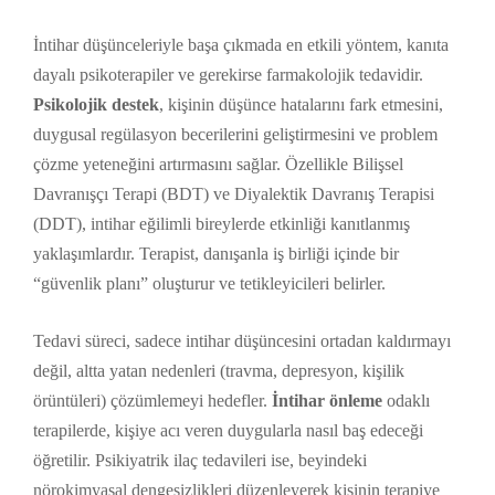
İntihar düşünceleriyle başa çıkmada en etkili yöntem, kanıta
dayalı psikoterapiler ve gerekirse farmakolojik tedavidir.
Psikolojik destek
, kişinin düşünce hatalarını fark etmesini,
duygusal regülasyon becerilerini geliştirmesini ve problem
çözme yeteneğini artırmasını sağlar. Özellikle Bilişsel
Davranışçı Terapi (BDT) ve Diyalektik Davranış Terapisi
(DDT), intihar eğilimli bireylerde etkinliği kanıtlanmış
yaklaşımlardır. Terapist, danışanla iş birliği içinde bir
“güvenlik planı” oluşturur ve tetikleyicileri belirler.
Tedavi süreci, sadece intihar düşüncesini ortadan kaldırmayı
değil, altta yatan nedenleri (travma, depresyon, kişilik
örüntüleri) çözümlemeyi hedefler.
İntihar önleme
odaklı
terapilerde, kişiye acı veren duygularla nasıl baş edeceği
öğretilir. Psikiyatrik ilaç tedavileri ise, beyindeki
nörokimyasal dengesizlikleri düzenleyerek kişinin terapiye