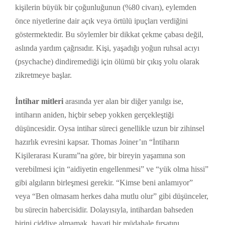
kişilerin büyük bir çoğunluğunun (%80 civarı), eylemden
önce niyetlerine dair açık veya örtülü ipuçları verdiğini
göstermektedir. Bu söylemler bir dikkat çekme çabası değil,
aslında yardım çağrısıdır. Kişi, yaşadığı yoğun ruhsal acıyı
(psychache) dindiremediği için ölümü bir çıkış yolu olarak
zikretmeye başlar.
İntihar mitleri
arasında yer alan bir diğer yanılgı ise,
intiharın aniden, hiçbir sebep yokken gerçekleştiği
düşüncesidir. Oysa intihar süreci genellikle uzun bir zihinsel
hazırlık evresini kapsar. Thomas Joiner’ın “İntiharın
Kişilerarası Kuramı”na göre, bir bireyin yaşamına son
verebilmesi için “aidiyetin engellenmesi” ve “yük olma hissi”
gibi algıların birleşmesi gerekir. “Kimse beni anlamıyor”
veya “Ben olmasam herkes daha mutlu olur” gibi düşünceler,
bu sürecin habercisidir. Dolayısıyla, intihardan bahseden
birini ciddiye almamak, hayati bir müdahale fırsatını