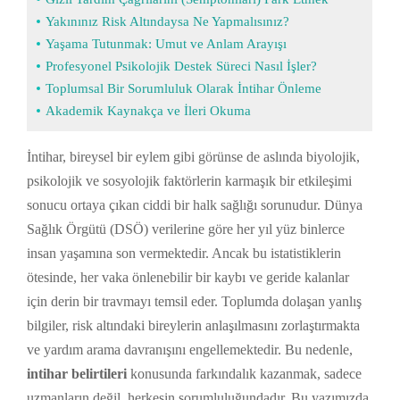
Yakınınız Risk Altındaysa Ne Yapmalısınız?
Yaşama Tutunmak: Umut ve Anlam Arayışı
Profesyonel Psikolojik Destek Süreci Nasıl İşler?
Toplumsal Bir Sorumluluk Olarak İntihar Önleme
Akademik Kaynakça ve İleri Okuma
İntihar, bireysel bir eylem gibi görünse de aslında biyolojik,
psikolojik ve sosyolojik faktörlerin karmaşık bir etkileşimi
sonucu ortaya çıkan ciddi bir halk sağlığı sorunudur. Dünya
Sağlık Örgütü (DSÖ) verilerine göre her yıl yüz binlerce
insan yaşamına son vermektedir. Ancak bu istatistiklerin
ötesinde, her vaka önlenebilir bir kaybı ve geride kalanlar
için derin bir travmayı temsil eder. Toplumda dolaşan yanlış
bilgiler, risk altındaki bireylerin anlaşılmasını zorlaştırmakta
ve yardım arama davranışını engellemektedir. Bu nedenle,
intihar belirtileri
konusunda farkındalık kazanmak, sadece
uzmanların değil, herkesin sorumluluğundadır. Bu yazımızda,