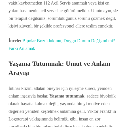
vakit kaybetmeden 112 Acil Servis aranmalı veya kişi en
yakın hastanenin acil servisine götürülmelidir. Unutmayın, siz
bir terapist değilsiniz; sorumluluğunuz sorunu çözmek değil,
kişiyi güvenli bir şekilde profesyonel ellere teslim etmektir.
İncele:
Bipolar Bozukluk mu, Duygu Durum Değişimi mi?
Farkı Anlamak
Yaşama Tutunmak: Umut ve Anlam
Arayışı
İntihar krizini atlatan bireyler için iyileşme süreci, yeniden
anlam inşasıyla başlar.
Yaşama tutunmak
, sadece biyolojik
olarak hayatta kalmak değil, yaşamda bireyi motive eden
değerleri yeniden keşfetmek anlamına gelir. Viktor Frankl’ın
Logoterapi yaklaşımında belirttiği gibi, insan en zor
koşullarda bile bir anlam bulabilirse hayata devam edebilir.