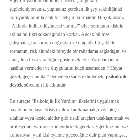
Eğer bir yakınınızın intihar riski taşıdığından
şüpheleniyorsanız, yapmanız gereken ilk şey sakinliğinizi
koruyarak onunla açık bir iletişim kurmaktır. Birçok insan,
“Aklında intihar düşüncesi var mı?” diye sormanın kişinin
aklına bu fikri sokacağından korkar. Ancak bilimsel
çalışmalar, bu soruyu doğrudan ve empatik bir şekilde
sormanın, risk altındaki bireyde bir rahatlama sağladığını ve
anlaşılma hissi yarattığını göstermektedir. Yargılamadan,
nasihat vermeden ve duygularını küçümsemeden (“Hayat
güzel, geçer bunlar” demeden) sadece dinlemek,
psikolojik
destek
sürecinin ilk adımıdır.
Bu süreçte “Psikolojik İlk Yardım” ilkelerini uygulamak
hayati önem taşır. Kişiyi yalnız bırakmamak, evde ateşli
silahlar veya kesici aletler gibi riskli araçları uzaklaştırmak ve
profesyonel yardıma yönlendirmek gerekir. Eğer kriz anı söz
konusuysa, yani kişi eyleme geçeceğine dair plan yapmışsa,