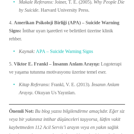
Makale Referansı:
Joiner, T. E. (2005).
Why People Die
by Suicide
. Harvard University Press.
Amerikan Psikoloji Birliği (APA) – Suicide Warning
Signs:
İntihar uyarı işaretleri ve belirtileri üzerine klinik
rehber.
Kaynak:
APA – Suicide Warning Signs
Viktor E. Frankl – İnsanın Anlam Arayışı:
Logoterapi
ve yaşama tutunma motivasyonu üzerine temel eser.
Kitap Referansı:
Frankl, V. E. (2013).
İnsanın Anlam
Arayışı
. Okuyan Us Yayınları.
Önemli Not:
Bu blog yazısı bilgilendirme amaçlıdır. Eğer siz
veya bir yakınınız intihar düşünceleri taşıyorsa, lütfen vakit
kaybetmeden 112 Acil Servis’i arayın veya en yakın sağlık