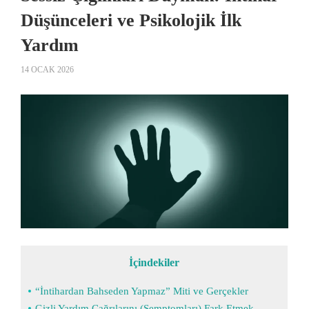
Düşünceleri ve Psikolojik İlk
Yardım
14 OCAK 2026
İçindekiler
“İntihardan Bahseden Yapmaz” Miti ve Gerçekler
Gizli Yardım Çağrılarını (Semptomları) Fark Etmek