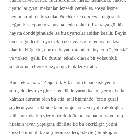
uyarıcılar (yeni mekanlar, lezzetli yemekler, sosyalleşme),
beynin ödül merkezi olan
Nucleus Accumbens
bölgesinde
yoğun bir dopamin salgısına neden olur. Ofise veya günlük
hayata döndüğümüzde ise bu uyarıcılar aniden kesilir. Beyin,
önceki günlerdeki yüksek haz seviyesini referans noktası
olarak aldığı için, normal hayatın standart akışı ona “yetersiz”
ve “sıkıcı” gelir. Bu durum, teknik olarak bir yoksunluk
sendromuna benzer fizyolojik tepkiler yaratır.
Buna ek olarak, “Zeigarnik Etkisi”nin tersine işleyen bir
süreç de devreye girer. Genellikle yarım kalan işlerin akılda
kalması durumu olan bu etki, tatil bitiminde “biten güzel
şeylerin yası” şeklinde kendini gösterir. Sosyal psikologlar,
tatil sırasında bireylerin özerklik (kendi zamanını yönetme)
hissinin tavan yaptığını, dönüşte ise bu özerkliğin yerini
dışsal zorunluluklara (mesai saatleri, ödevler) bıraktığını