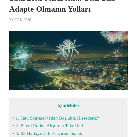
Adapte Olmanın Yolları
2 OCAK 2026
İçindekiler
1. Tatil Sonrası Neden Boşlukta Hissederiz?
2. Beyni Rutine Alıştırma Taktikleri
3. İlk Haftayı Hafif Geçirme Sanatı