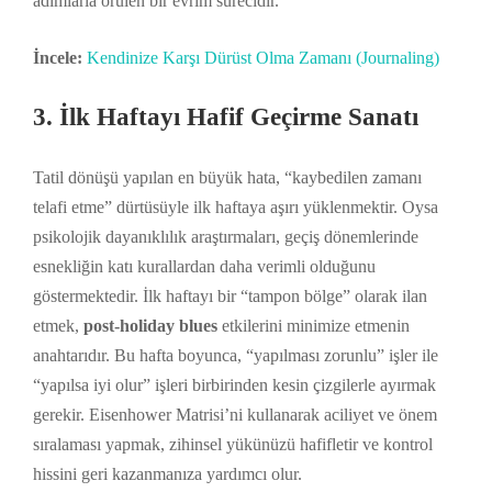
adımlarla örülen bir evrim sürecidir.
İncele:
Kendinize Karşı Dürüst Olma Zamanı (Journaling)
3. İlk Haftayı Hafif Geçirme Sanatı
Tatil dönüşü yapılan en büyük hata, “kaybedilen zamanı
telafi etme” dürtüsüyle ilk haftaya aşırı yüklenmektir. Oysa
psikolojik dayanıklılık araştırmaları, geçiş dönemlerinde
esnekliğin katı kurallardan daha verimli olduğunu
göstermektedir. İlk haftayı bir “tampon bölge” olarak ilan
etmek,
post-holiday blues
etkilerini minimize etmenin
anahtarıdır. Bu hafta boyunca, “yapılması zorunlu” işler ile
“yapılsa iyi olur” işleri birbirinden kesin çizgilerle ayırmak
gerekir. Eisenhower Matrisi’ni kullanarak aciliyet ve önem
sıralaması yapmak, zihinsel yükünüzü hafifletir ve kontrol
hissini geri kazanmanıza yardımcı olur.