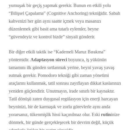
yumuşak bir geçiş yapmak gerekir. Bunun en etkili yolu
“Bilişsel Çapalama” (Cognitive Anchoring) tekniğidir. Sabah
kahvenizi her gün aynı saatte içmek veya masanızı
düzenlemek gibi basit ama tutarlı eylemler, beyne
“güvendeyiz ve kontrol bizde” sinyali gönderir.
Bir diğer etkili taktik ise “Kademeli Maruz Bırakma”
yöntemidir.
Adaptasyon süreci
boyunca, iş yükünün
tamamını ilk günden sırtlanmak yerine, beyni yavaş yavaş
ısıtmak gerekir. Pomodoro tekniği gibi zaman yönetimi
araçlarını kullanmak, tatil sonrası zayıflayan dikkat kaslarınızı
yeniden güçlendirir. Unutmayın, irade sınırlı bir kaynaktır.
Tatil dönüşü zaten duygusal regülasyon için enerji harcayan
beyninizi, bir de karmaşık ve zorlu görevlerle aynı anda
yorarsanız, tükenmişlik hissi kaçınılmaz olur. Eski
rutin
inize
dönmek, bir günde gerçekleşecek bir devrim değil, küçük