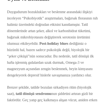
Duygudurum bozuklukları ve beslenme arasındaki ilişkiyi
inceleyen “Psikobiyotik” araştırmaları, bağırsak florasının ruh
halimiz üzerindeki doğrudan etkisini kanıtlamıştır. Tatil
dönemlerinde artan şeker, alkol ve karbonhidrat tüketimi,
bağırsak mikrobiyotasını değiştirerek serotonin üretimini
olumsuz etkileyebilir.
Post-holiday blues
dediğimiz o
hüzünlü hal, bazen sadece psikolojik değil, biyolojik bir
“şeker çöküşü”nün sonucudur. Bu nedenle, tatil dönüşü ilk
hafta işlenmiş gıdalardan uzak durmak, Omega-3 ve
magnezyum açısından zengin beslenmek, beyin kimyasını
dengeleyerek depresif hislerle savaşmanıza yardımcı olur.
Benzer şekilde, tatilde bozulan sirkadiyen ritim (biyolojik
saat),
tatil dönüşü sendromu
nun şiddetini artıran gizli bir
faktördür. Geç yatıp geç kalkmaya alışan vücut, aniden erken