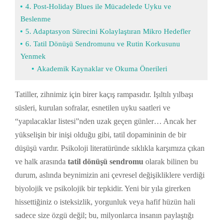
4. Post-Holiday Blues ile Mücadelede Uyku ve
Beslenme
5. Adaptasyon Sürecini Kolaylaştıran Mikro Hedefler
6. Tatil Dönüşü Sendromunu ve Rutin Korkusunu
Yenmek
Akademik Kaynaklar ve Okuma Önerileri
Tatiller, zihnimiz için birer kaçış rampasıdır. Işıltılı yılbaşı
süsleri, kurulan sofralar, esnetilen uyku saatleri ve
“yapılacaklar listesi”nden uzak geçen günler… Ancak her
yükselişin bir inişi olduğu gibi, tatil dopamininin de bir
düşüşü vardır. Psikoloji literatüründe sıklıkla karşımıza çıkan
ve halk arasında
tatil dönüşü sendromu
olarak bilinen bu
durum, aslında beynimizin ani çevresel değişikliklere verdiği
biyolojik ve psikolojik bir tepkidir. Yeni bir yıla girerken
hissettiğiniz o isteksizlik, yorgunluk veya hafif hüzün hali
sadece size özgü değil; bu, milyonlarca insanın paylaştığı