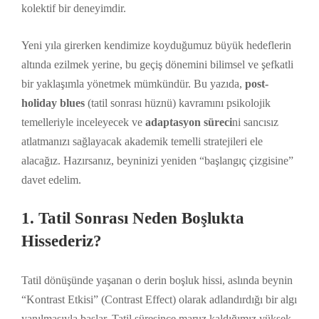
kolektif bir deneyimdir.
Yeni yıla girerken kendimize koyduğumuz büyük hedeflerin
altında ezilmek yerine, bu geçiş dönemini bilimsel ve şefkatli
bir yaklaşımla yönetmek mümkündür. Bu yazıda,
post-
holiday blues
(tatil sonrası hüznü) kavramını psikolojik
temelleriyle inceleyecek ve
adaptasyon süreci
ni sancısız
atlatmanızı sağlayacak akademik temelli stratejileri ele
alacağız. Hazırsanız, beyninizi yeniden “başlangıç çizgisine”
davet edelim.
1. Tatil Sonrası Neden Boşlukta
Hissederiz?
Tatil dönüşünde yaşanan o derin boşluk hissi, aslında beynin
“Kontrast Etkisi” (Contrast Effect) olarak adlandırdığı bir algı
yanılmasıyla başlar. Tatil süresince maruz kaldığımız yüksek