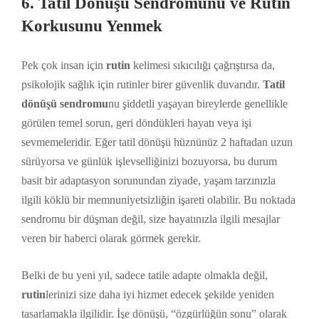
6. Tatil Dönüşü Sendromunu ve Rutin
Korkusunu Yenmek
Pek çok insan için
rutin
kelimesi sıkıcılığı çağrıştırsa da,
psikolojik sağlık için rutinler birer güvenlik duvarıdır.
Tatil
dönüşü sendromu
nu şiddetli yaşayan bireylerde genellikle
görülen temel sorun, geri döndükleri hayatı veya işi
sevmemeleridir. Eğer tatil dönüşü hüznünüz 2 haftadan uzun
sürüyorsa ve günlük işlevselliğinizi bozuyorsa, bu durum
basit bir adaptasyon sorunundan ziyade, yaşam tarzınızla
ilgili köklü bir memnuniyetsizliğin işareti olabilir. Bu noktada
sendromu bir düşman değil, size hayatınızla ilgili mesajlar
veren bir haberci olarak görmek gerekir.
Belki de bu yeni yıl, sadece tatile adapte olmakla değil,
rutin
lerinizi size daha iyi hizmet edecek şekilde yeniden
tasarlamakla ilgilidir. İşe dönüşü, “özgürlüğün sonu” olarak