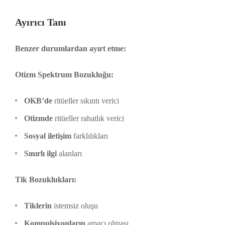
Ayırıcı Tanı
Benzer durumlardan ayırt etme:
Otizm Spektrum Bozukluğu:
OKB’de
ritüeller sıkıntı verici
Otizmde
ritüeller rahatlık verici
Sosyal iletişim
farklılıkları
Sınırlı ilgi
alanları
Tik Bozuklukları:
Tiklerin
istemsiz oluşu
Kompulsiyonların
amacı olması