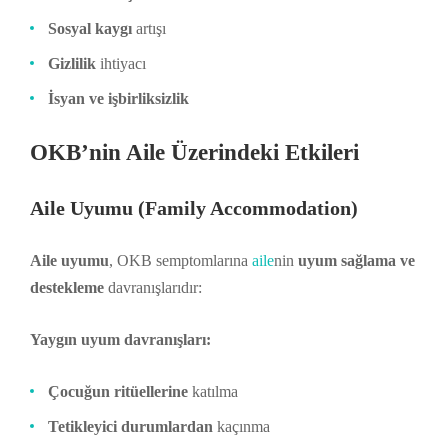
Sosyal kaygı
artışı
Gizlilik
ihtiyacı
İsyan ve işbirliksizlik
OKB’nin Aile Üzerindeki Etkileri
Aile Uyumu (Family Accommodation)
Aile uyumu
, OKB semptomlarına
aile
nin
uyum sağlama ve
destekleme
davranışlarıdır:
Yaygın uyum davranışları:
Çocuğun ritüellerine
katılma
Tetikleyici durumlardan
kaçınma