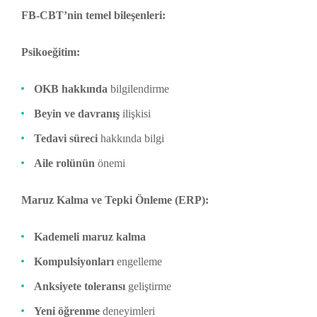
FB-CBT’nin temel bileşenleri:
Psikoeğitim:
OKB hakkında
bilgilendirme
Beyin ve davranış
ilişkisi
Tedavi süreci
hakkında bilgi
Aile rolünün
önemi
Maruz Kalma ve Tepki Önleme (ERP):
Kademeli maruz kalma
Kompulsiyonları
engelleme
Anksiyete toleransı
geliştirme
Yeni öğrenme
deneyimleri